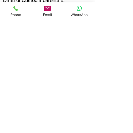
Diritti di Custodia parentale.
Volontaria Giurisdizione
Controversie con i Servizi Sociali
Phone
Email
WhatsApp
CONSULENTI ITALIANI LAW è uno studio
legale registrato presso la Solicitors Regulation
Authority (SRA n.: 640836)
LONDON Mayfair - Berkeley Square House
W1J 6DB
Linea di Emergenza 24 Ore:
02039504959
info@consulentiitaliani.com
Reclami